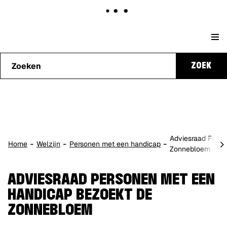
Naar
Stad
content
Waarmee
Genk
ZOEK
kunnen
we je
helpen?
Adviesraad Pers
scro
Home
Welzijn
Personen met een handicap
Zonnebloem
naa
lin
ADVIESRAAD PERSONEN MET EEN
HANDICAP BEZOEKT DE
ZONNEBLOEM