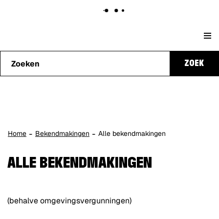
Naar
Stad
content
Waarmee
Genk
ZOEK
kunnen
we je
helpen?
Home
Bekendmakingen
Alle bekendmakingen
ALLE BEKENDMAKINGEN
(behalve omgevingsvergunningen)