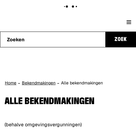
Naar
Stad
content
Waarmee
Genk
ZOEK
kunnen
we je
helpen?
Home
Bekendmakingen
Alle bekendmakingen
ALLE BEKENDMAKINGEN
(behalve omgevingsvergunningen)