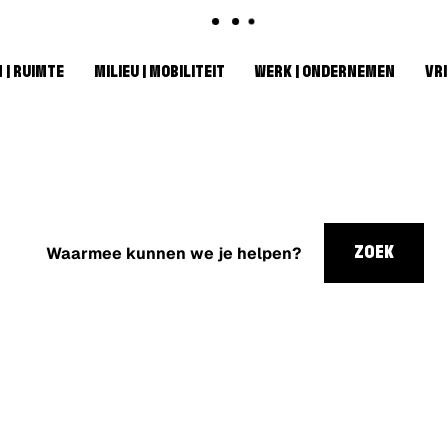
 | RUIMTE
MILIEU | MOBILITEIT
WERK | ONDERNEMEN
VRI
Waarmee
kunnen
ZOEK
we je
helpen?