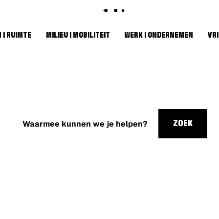
 | RUIMTE
MILIEU | MOBILITEIT
WERK | ONDERNEMEN
VRI
Waarmee
kunnen
ZOEK
we je
helpen?