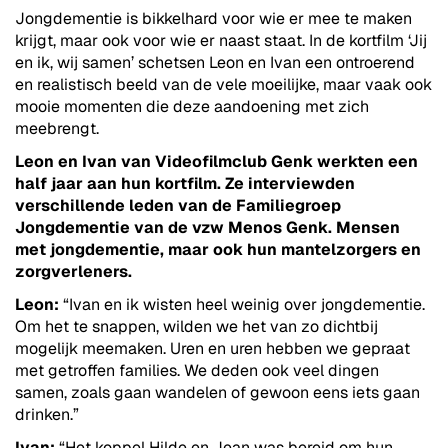
Jongdementie is bikkelhard voor wie er mee te maken
krijgt, maar ook voor wie er naast staat. In de kortfilm ‘Jij
en ik, wij samen’ schetsen Leon en Ivan een ontroerend
en realistisch beeld van de vele moeilijke, maar vaak ook
mooie momenten die deze aandoening met zich
meebrengt.
Leon en Ivan van Videofilmclub Genk werkten een
half jaar aan hun kortfilm. Ze interviewden
verschillende leden van de Familiegroep
Jongdementie van de vzw Menos Genk. Mensen
met jongdementie, maar ook hun mantelzorgers en
zorgverleners.
Leon:
“Ivan en ik wisten heel weinig over jongdementie.
Om het te snappen, wilden we het van zo dichtbij
mogelijk meemaken. Uren en uren hebben we gepraat
met getroffen families. We deden ook veel dingen
samen, zoals gaan wandelen of gewoon eens iets gaan
drinken.”
Ivan:
“Het koppel Hilde en Jean was bereid om hun