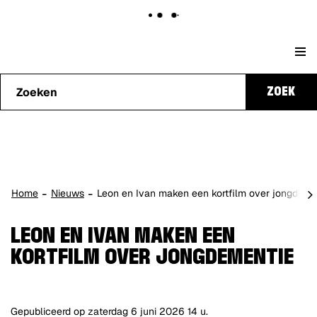
Naar
Stad
content
Waarmee
Genk
ZOEK
kunnen
we je
helpen?
scro
Home
Nieuws
Leon en Ivan maken een kortfilm over jongdeme
naa
lin
LEON EN IVAN MAKEN EEN
KORTFILM OVER JONGDEMENTIE
Gepubliceerd op
zaterdag 6 juni 2026
14 u.