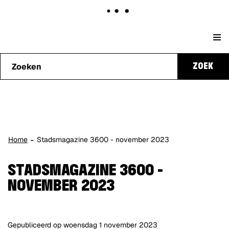
Naar
Stad
content
Waarmee
Genk
ZOEK
kunnen
we je
helpen?
Home
Stadsmagazine 3600 - november 2023
STADSMAGAZINE 3600 -
NOVEMBER 2023
Gepubliceerd op
woensdag 1 november 2023