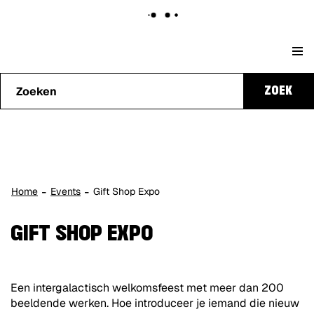
Naar
Stad
content
Waarmee
Genk
ZOEK
kunnen
we je
helpen?
Home
Events
Gift Shop Expo
GIFT SHOP EXPO
Een intergalactisch welkomsfeest met meer dan 200
beeldende werken. Hoe introduceer je iemand die nieuw