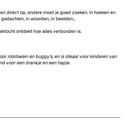
WEG
en direct op, andere moet je goed zoeken. In hoeken en
NAAR
 in gedachten, in woorden, in beelden…
LEUKE
ektocht ontdekt hoe alles verbonden is.
ACTIVITE
VOOR
oor rolstoelen en buggy's, en is ideaal voor kinderen van
nd voor een drankje en een hapje.
KINDERE
MEER
INFO
OP
WWW.VLI