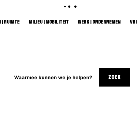
 | RUIMTE
MILIEU | MOBILITEIT
WERK | ONDERNEMEN
VRI
Waarmee
kunnen
ZOEK
we je
helpen?