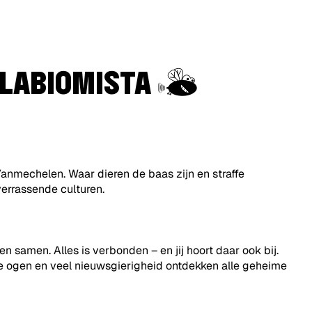
HALLO,
 LABIOMISTA
IK
BEN
VLIEG
nmechelen. Waar dieren de baas zijn en straffe
verrassende culturen.
EN
IK
n samen. Alles is verbonden – en jij hoort daar ook bij.
WIJS
e ogen en veel nieuwsgierigheid ontdekken alle geheime
DE