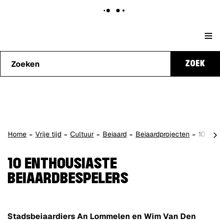
Naar
Stad
content
Waarmee
Genk
ZOEK
kunnen
we je
helpen?
scro
Home
Vrije tijd
Cultuur
Beiaard
Beiaardprojecten
10 ent
naa
lin
10 ENTHOUSIASTE
BEIAARDBESPELERS
Stadsbeiaardiers An Lommelen en Wim Van Den