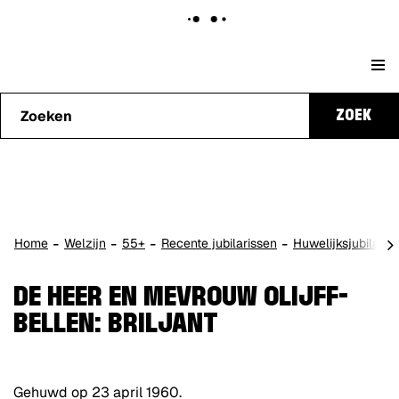
Naar
Stad
content
Waarmee
Genk
ZOEK
kunnen
we je
helpen?
scro
Home
Welzijn
55+
Recente jubilarissen
Huwelijksjubilaris
naa
lin
DE HEER EN MEVROUW OLIJFF-
BELLEN: BRILJANT
Gehuwd op 23 april 1960.