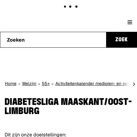
Naar
Stad
content
Waarmee
Genk
ZOEK
kunnen
we je
helpen?
scro
Home
Welzijn
55+
Activiteitenkalender medioren- en senior
naa
lin
DIABETESLIGA MAASKANT/OOST-
LIMBURG
Dit zijn onze doelstellingen: