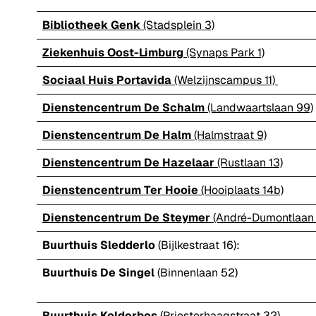
Bibliotheek Genk
(Stadsplein 3)
Ziekenhuis Oost-Limburg
(Synaps Park 1)
Sociaal Huis Portavida
(Welzijnscampus 11)
Dienstencentrum De Schalm
(Landwaartslaan 99)
Dienstencentrum De Halm
(Halmstraat 9)
Dienstencentrum De Hazelaar
(Rustlaan 13)
Dienstencentrum Ter Hooie
(Hooiplaats 14b)
Dienstencentrum De Steymer
(André-Dumontlaan
Buurthuis Sledderlo
(Bijlkestraat 16):
Buurthuis De Singel
(Binnenlaan 52)
Buurthuis Kolderbos
(Priesterhaagstraat 32)