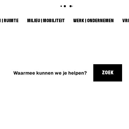
 | RUIMTE
MILIEU | MOBILITEIT
WERK | ONDERNEMEN
VRI
Waarmee
kunnen
ZOEK
we je
helpen?