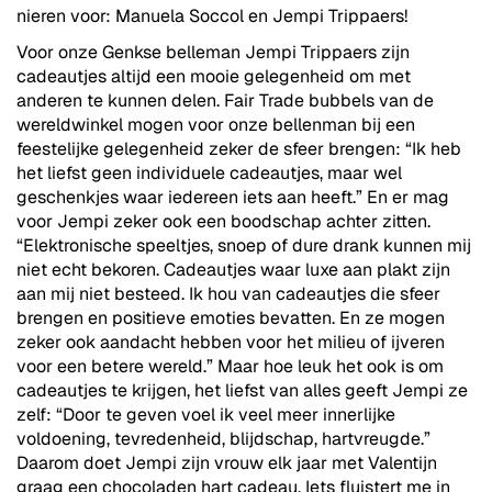
nieren voor: Manuela Soccol en Jempi Trippaers!
Voor onze Genkse belleman Jempi Trippaers zijn
cadeautjes altijd een mooie gelegenheid om met
anderen te kunnen delen. Fair Trade bubbels van de
wereldwinkel mogen voor onze bellenman bij een
feestelijke gelegenheid zeker de sfeer brengen: “Ik heb
het liefst geen individuele cadeautjes, maar wel
geschenkjes waar iedereen iets aan heeft.” En er mag
voor Jempi zeker ook een boodschap achter zitten.
“Elektronische speeltjes, snoep of dure drank kunnen mij
niet echt bekoren. Cadeautjes waar luxe aan plakt zijn
aan mij niet besteed. Ik hou van cadeautjes die sfeer
brengen en positieve emoties bevatten. En ze mogen
zeker ook aandacht hebben voor het milieu of ijveren
voor een betere wereld.” Maar hoe leuk het ook is om
cadeautjes te krijgen, het liefst van alles geeft Jempi ze
zelf: “Door te geven voel ik veel meer innerlijke
voldoening, tevredenheid, blijdschap, hartvreugde.”
Daarom doet Jempi zijn vrouw elk jaar met Valentijn
graag een chocoladen hart cadeau. Iets fluistert me in