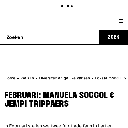
Naar
Stad
content
Waarmee
Genk
ZOEK
kunnen
we je
helpen?
scro
Home
Welzijn
Diversiteit en gelijke kansen
Lokaal mondiaal b
naa
lin
FEBRUARI: MANUELA SOCCOL &
JEMPI TRIPPAERS
In Februari stellen we twee fair trade fans in hart en