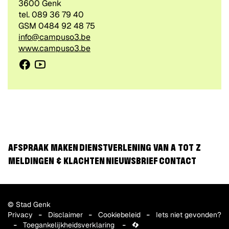
,
3600
Genk
tel.
089 36 79 40
GSM
0484 92 48 75
E-
info@campuso3.be
mail
Website
www.campuso3.be
Facebook
Youtube
CONTACTEER
/
VOLG
ONS
VIA
AFSPRAAK MAKEN
DIENSTVERLENING VAN A TOT Z
MELDINGEN & KLACHTEN
NIEUWSBRIEF
CONTACT
© Stad Genk
Privacy
Disclaimer
Cookiebeleid
Iets niet gevonden?
Toegankelijkheidsverklaring