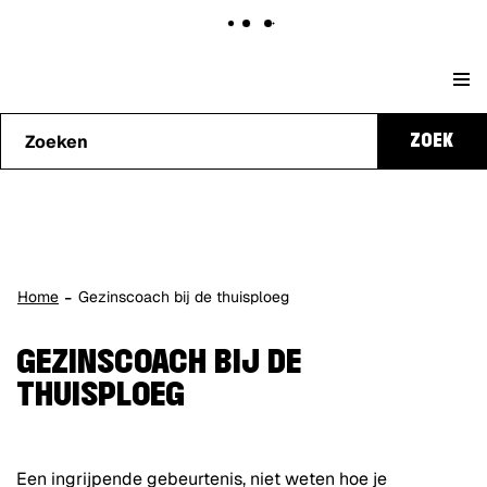
Naar
Stad
content
Waarmee
Genk
ZOEK
kunnen
we je
helpen?
Home
Gezinscoach bij de thuisploeg
GEZINSCOACH BIJ DE
THUISPLOEG
Een ingrijpende gebeurtenis, niet weten hoe je