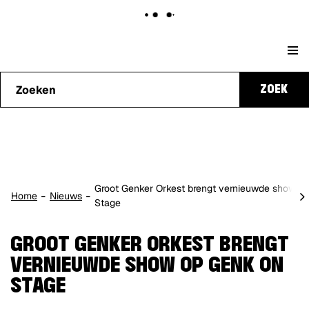
Naar
Stad
content
Waarmee
Genk
ZOEK
kunnen
we je
helpen?
Groot Genker Orkest brengt vernieuwde show o
scro
Home
Nieuws
Stage
naa
lin
GROOT GENKER ORKEST BRENGT
VERNIEUWDE SHOW OP GENK ON
STAGE