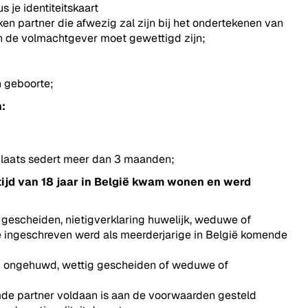
s je identiteitskaart
n partner die afwezig zal zijn bij het ondertekenen van
n de volmachtgever moet gewettigd zijn;
n geboorte;
n:
fplaats sedert meer dan 3 maanden;
ftijd van 18 jaar in België kwam wonen en werd
 gescheiden, nietigverklaring huwelijk, weduwe of
e ingeschreven werd als meerderjarige in België komende
ng ongehuwd, wettig gescheiden of weduwe of
emde partner voldaan is aan de voorwaarden gesteld