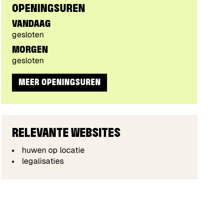
VOLG
OPENINGSUREN
ONS
VANDAAG
VIA
gesloten
MORGEN
gesloten
MEER OPENINGSUREN
RELEVANTE WEBSITES
huwen op locatie
legalisaties