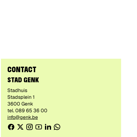
CONTACT
STAD GENK
Gebouw
Stadhuis
Adres
Stadsplein 1
,
3600
Genk
tel.
089 65 36 00
E-
info@genk.be
mail
Facebook
Twitter
Instagram
Youtube
Linkedin
WhatsApp
CONTACTEER
/