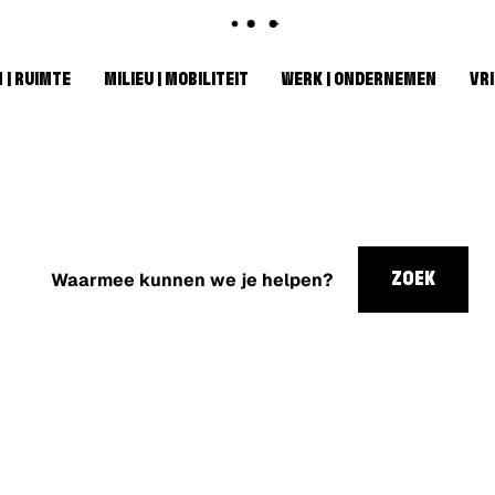
 | RUIMTE
MILIEU | MOBILITEIT
WERK | ONDERNEMEN
VRI
Waarmee
kunnen
ZOEK
we je
helpen?