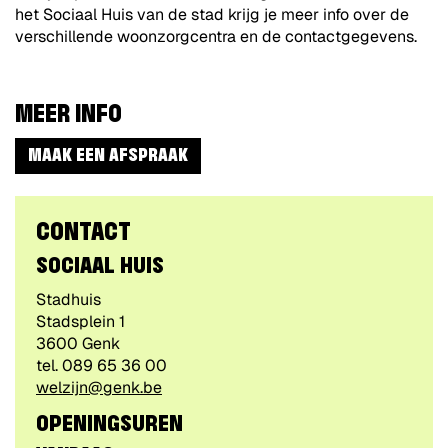
het Sociaal Huis van de stad krijg je meer info over de
verschillende woonzorgcentra en de contactgegevens.
MEER INFO
MAAK EEN AFSPRAAK
CONTACT
SOCIAAL HUIS
Gebouw
Stadhuis
Adres
Stadsplein 1
,
3600
Genk
tel.
089 65 36 00
E-
welzijn@genk.be
mail
OPENINGSUREN