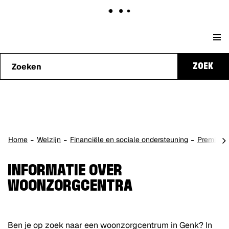
Naar
Stad
content
Waarmee
Genk
ZOEK
kunnen
we je
helpen?
scro
Home
Welzijn
Financiële en sociale ondersteuning
Premies 
naa
lin
INFORMATIE OVER
WOONZORGCENTRA
Ben je op zoek naar een woonzorgcentrum in Genk? In