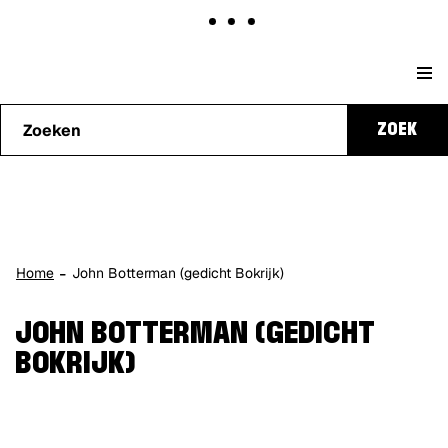
Naar
Stad
content
Waarmee
Genk
ZOEK
kunnen
we je
helpen?
Home
John Botterman (gedicht Bokrijk)
JOHN BOTTERMAN (GEDICHT
BOKRIJK)