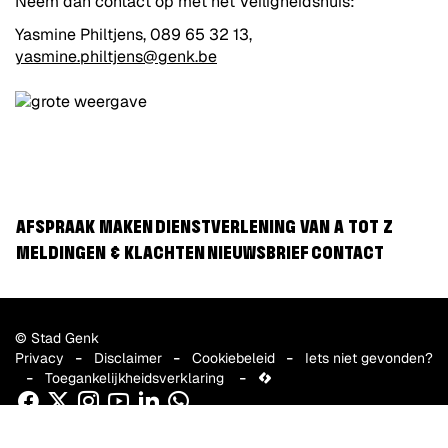
Neem dan contact op met het Veiligheidshuis:
Yasmine Philtjens, 089 65 32 13,
yasmine.philtjens@genk.be
AFSPRAAK MAKEN
DIENSTVERLENING VAN A TOT Z
MELDINGEN & KLACHTEN
NIEUWSBRIEF
CONTACT
© Stad Genk
Privacy
Disclaimer
Cookiebeleid
Iets niet gevonden?
Toegankelijkheidsverklaring
lcp.nv
Facebook
Twitter
Instagram
Youtube
Linkedin
WhatsApp
2026
©