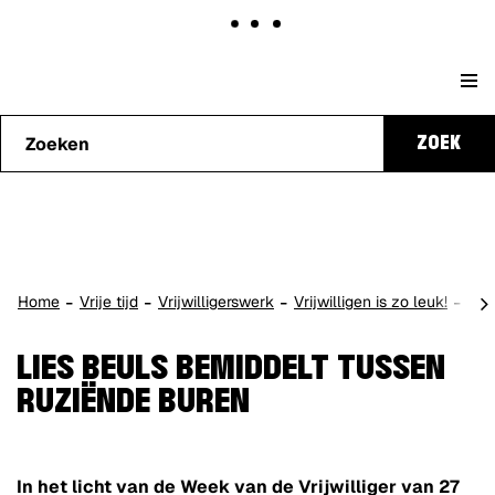
Naar
Stad
content
Waarmee
Genk
ZOEK
kunnen
we je
helpen?
scro
Home
Vrije tijd
Vrijwilligerswerk
Vrijwilligen is zo leuk!
Vri
naa
lin
LIES BEULS BEMIDDELT TUSSEN
RUZIËNDE BUREN
In het licht van de Week van de Vrijwilliger van 27