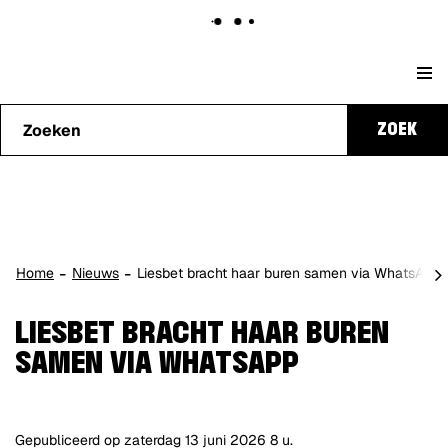
Naar
Stad
content
Waarmee
Genk
ZOEK
kunnen
we je
helpen?
scro
Home
Nieuws
Liesbet bracht haar buren samen via WhatsApp
naa
lin
LIESBET BRACHT HAAR BUREN
SAMEN VIA WHATSAPP
Gepubliceerd op
zaterdag 13 juni 2026
8 u.