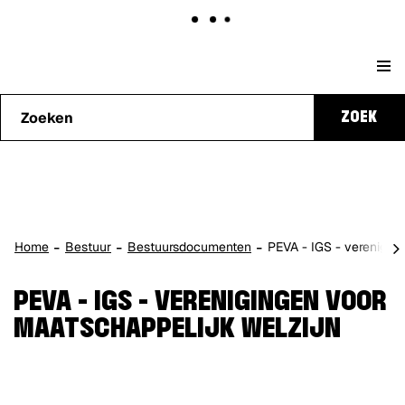
Naar
Stad
content
Waarmee
Genk
ZOEK
kunnen
we je
helpen?
scro
Home
Bestuur
Bestuursdocumenten
PEVA - IGS - verenigin
naa
lin
PEVA - IGS - VERENIGINGEN VOOR
MAATSCHAPPELIJK WELZIJN