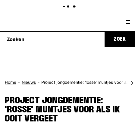
Naar
Stad
content
Waarmee
Genk
ZOEK
kunnen
we je
helpen?
scro
Home
Nieuws
Project jongdementie: 'rosse' muntjes voor als ik
naa
lin
PROJECT JONGDEMENTIE:
'ROSSE' MUNTJES VOOR ALS IK
OOIT VERGEET