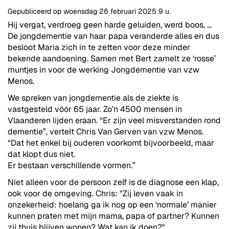
Gepubliceerd op
woensdag 26 februari 2025
9 u.
Hij vergat, verdroeg geen harde geluiden, werd boos, ...
De jongdementie van haar papa veranderde alles en dus
besloot Maria zich in te zetten voor deze minder
bekende aandoening. Samen met Bert zamelt ze ‘rosse’
muntjes in voor de werking Jongdementie van vzw
Menos.
We spreken van jongdementie als de ziekte is
vastgesteld vóór 65 jaar. Zo’n 4500 mensen in
Vlaanderen lijden eraan. “Er zijn veel misverstanden rond
dementie”, vertelt Chris Van Gerven van vzw Menos.
“Dat het enkel bij ouderen voorkomt bijvoorbeeld, maar
dat klopt dus niet.
Er bestaan verschillende vormen.”
Niet alleen voor de persoon zelf is de diagnose een klap,
ook voor de omgeving. Chris: "Zij leven vaak in
onzekerheid: hoelang ga ik nog op een ‘normale’ manier
kunnen praten met mijn mama, papa of partner? Kunnen
zij thuis blijven wonen? Wat kan ík doen?"