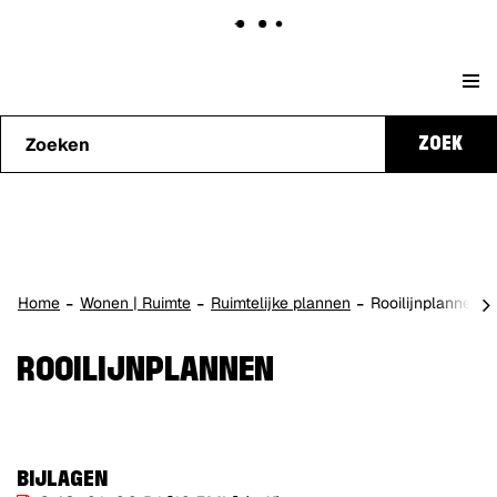
Naar
Stad
content
Waarmee
Genk
ZOEK
kunnen
we je
helpen?
scro
Home
Wonen | Ruimte
Ruimtelijke plannen
Rooilijnplannen
naa
lin
ROOILIJNPLANNEN
BIJLAGEN