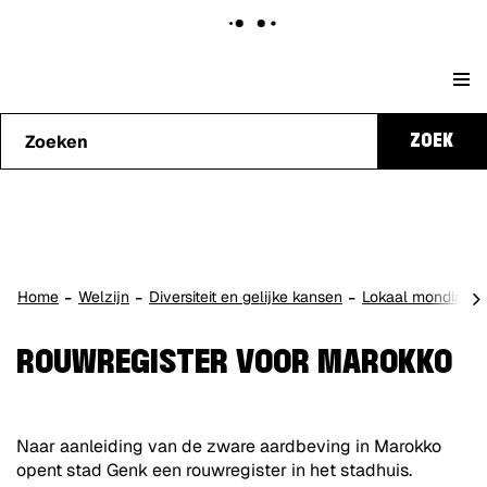
Naar
Stad
content
Waarmee
Genk
ZOEK
kunnen
we je
helpen?
scro
Home
Welzijn
Diversiteit en gelijke kansen
Lokaal mondiaal b
naa
lin
ROUWREGISTER VOOR MAROKKO
Naar aanleiding van de zware aardbeving in Marokko
opent stad Genk een rouwregister in het stadhuis.