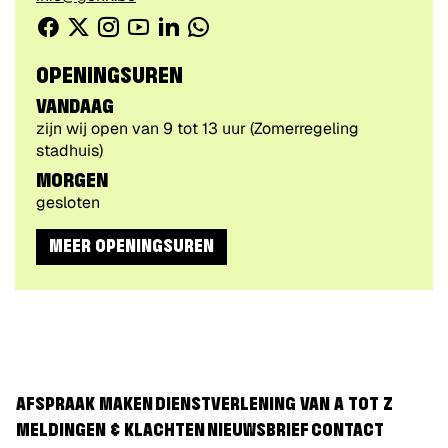
mail
Facebook
Twitter
Instagram
Youtube
Linkedin
WhatsApp
CONTACTEER
/
VOLG
OPENINGSUREN
ONS
VANDAAG
VIA
zijn wij open van
9
tot
13
uur
(Zomerregeling
stadhuis)
MORGEN
gesloten
MEER OPENINGSUREN
AFSPRAAK MAKEN
DIENSTVERLENING VAN A TOT Z
MELDINGEN & KLACHTEN
NIEUWSBRIEF
CONTACT