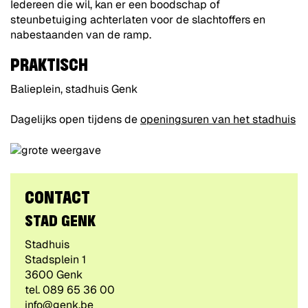
Iedereen die wil, kan er een boodschap of
steunbetuiging achterlaten voor de slachtoffers en
nabestaanden van de ramp.
PRAKTISCH
Balieplein, stadhuis Genk
Dagelijks open tijdens de
openingsuren van het stadhuis
CONTACT
STAD GENK
Gebouw
Stadhuis
Adres
Stadsplein 1
,
3600
Genk
tel.
089 65 36 00
E-
info@genk.be