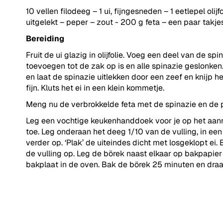
10 vellen filodeeg – 1 ui, fijngesneden – 1 eetlepel oli
uitgelekt – peper – zout - 200 g feta – een paar takjes
Bereiding
Fruit de ui glazig in olijfolie. Voeg een deel van de spin
toevoegen tot de zak op is en alle spinazie geslonke
en laat de spinazie uitlekken door een zeef en knijp he
fijn. Kluts het ei in een klein kommetje.
Meng nu de verbrokkelde feta met de spinazie en de p
Leg een vochtige keukenhanddoek voor je op het aanrec
toe. Leg onderaan het deeg 1/10 van de vulling, in een
verder op. ‘Plak’ de uiteindes dicht met losgeklopt ei.
de vulling op. Leg de börek naast elkaar op bakpapie
bakplaat in de oven. Bak de börek 25 minuten en dra