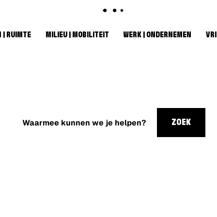
 | RUIMTE
MILIEU | MOBILITEIT
WERK | ONDERNEMEN
VRI
Waarmee
kunnen
ZOEK
we je
helpen?