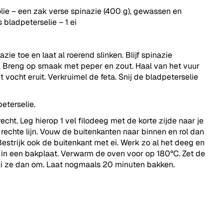
jfolie – een zak verse spinazie (400 g), gewassen en
 bladpeterselie – 1 ei
azie toe en laat al roerend slinken. Blijf spinazie
n. Breng op smaak met peper en zout. Haal van het vuur
t vocht eruit. Verkruimel de feta. Snij de bladpeterselie
eterselie.
ht. Leg hierop 1 vel filodeeg met de korte zijde naar je
 rechte lijn. Vouw de buitenkanten naar binnen en rol dan
 Bestrijk ook de buitenkant met ei. Werk zo al het deeg en
r in een bakplaat. Verwarm de oven voor op 180°C. Zet de
ai ze dan om. Laat nogmaals 20 minuten bakken.