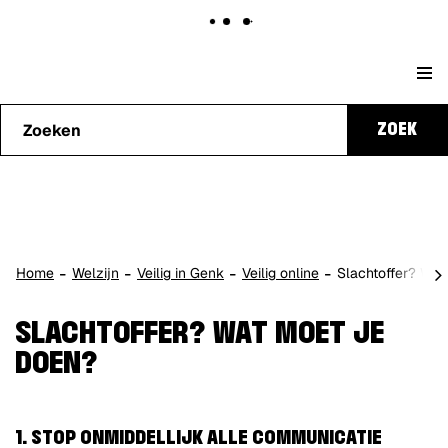
Naar
Stad
content
Waarmee
Genk
ZOEK
kunnen
we je
helpen?
scro
Home
Welzijn
Veilig in Genk
Veilig online
Slachtoffer? Wat
naa
lin
SLACHTOFFER? WAT MOET JE
DOEN?
1. STOP ONMIDDELLIJK ALLE COMMUNICATIE