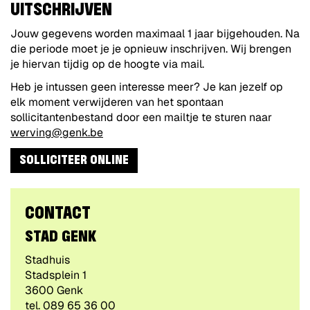
UITSCHRIJVEN
Jouw gegevens worden maximaal 1 jaar bijgehouden. Na
die periode moet je je opnieuw inschrijven. Wij brengen
je hiervan tijdig op de hoogte via mail.
Heb je intussen geen interesse meer? Je kan jezelf op
elk moment verwijderen van het spontaan
sollicitantenbestand door een mailtje te sturen naar
werving@genk.be
SOLLICITEER ONLINE
CONTACT
STAD GENK
Gebouw
Stadhuis
Adres
Stadsplein 1
,
3600
Genk
tel.
089 65 36 00