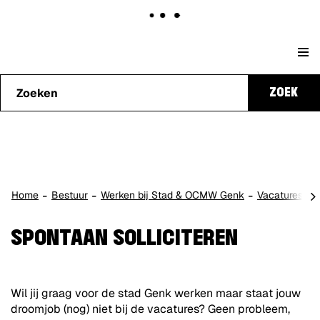
Naar
Stad
content
Waarmee
Genk
ZOEK
kunnen
we je
helpen?
scro
Home
Bestuur
Werken bij Stad & OCMW Genk
Vacatures
naa
lin
SPONTAAN SOLLICITEREN
Wil jij graag voor de stad Genk werken maar staat jouw
droomjob (nog) niet bij de vacatures? Geen probleem,