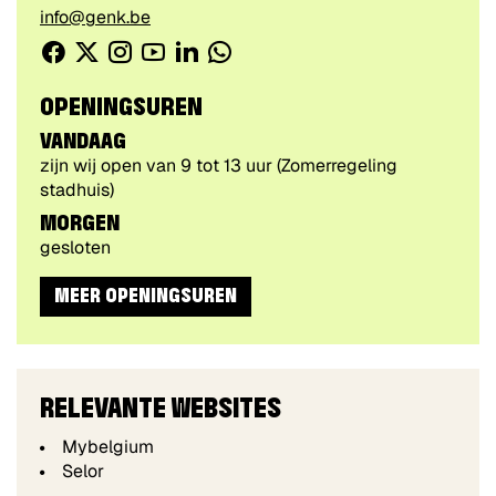
E-
info@genk.be
mail
Facebook
Twitter
Instagram
Youtube
Linkedin
WhatsApp
CONTACTEER
/
VOLG
OPENINGSUREN
ONS
VANDAAG
VIA
zijn wij open van
9
tot
13
uur
(Zomerregeling
stadhuis)
MORGEN
gesloten
MEER OPENINGSUREN
RELEVANTE WEBSITES
Mybelgium
Selor