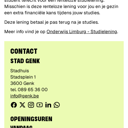
student terecht voor een renteloze studielening.
Misschien is deze renteloze lening voor jou en je gezin
een extra financiële kans tijdens jouw studies.
Deze lening betaal je pas terug na je studies.
Meer info vind je op
Onderwijs Limburg - Studielening
.
CONTACT
STAD GENK
Gebouw
Stadhuis
Adres
Stadsplein 1
,
3600
Genk
tel.
089 65 36 00
E-
info@genk.be
mail
Facebook
Twitter
Instagram
Youtube
Linkedin
WhatsApp
CONTACTEER
/
VOLG
OPENINGSUREN
ONS