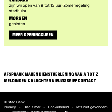
VANDAAG
VIA
zijn wij open van
9
tot
13
uur
(Zomerregeling
stadhuis)
MORGEN
gesloten
MEER OPENINGSUREN
AFSPRAAK MAKEN
DIENSTVERLENING VAN A TOT Z
MELDINGEN & KLACHTEN
NIEUWSBRIEF
CONTACT
© Stad Genk
Privacy
Disclaimer
Cookiebeleid
Iets niet gevonden?