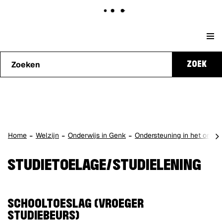
Naar
Stad
content
Waarmee
Genk
ZOEK
kunnen
we je
helpen?
scro
Home
Welzijn
Onderwijs in Genk
Ondersteuning in het onder
naa
lin
STUDIETOELAGE/STUDIELENING
SCHOOLTOESLAG (VROEGER
STUDIEBEURS)