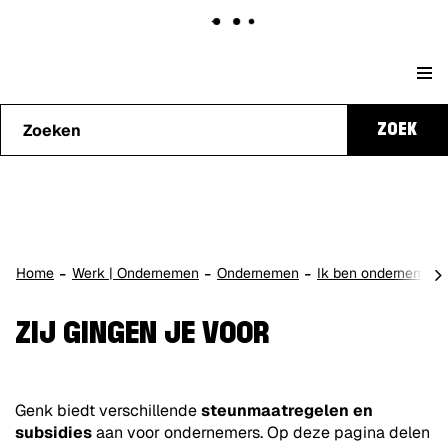
Naar
Stad
content
Waarmee
Genk
ZOEK
kunnen
we je
helpen?
scro
Home
Werk | Ondernemen
Ondernemen
Ik ben ondernemer 
naa
lin
ZIJ GINGEN JE VOOR
Genk biedt verschillende
steunmaatregelen en
subsidies
aan voor ondernemers. Op deze pagina delen