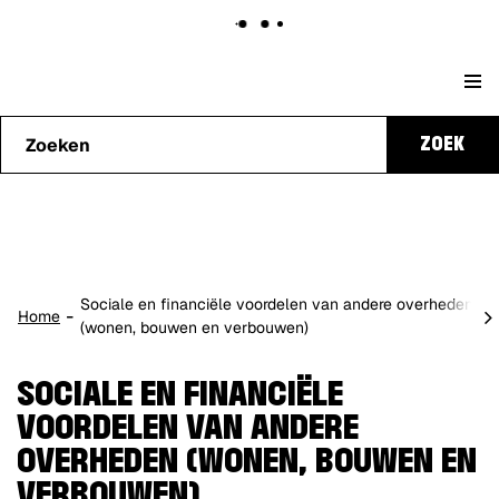
Naar
Stad
content
Waarmee
Genk
ZOEK
kunnen
we je
helpen?
Sociale en financiële voordelen van andere overheden
scro
Home
(wonen, bouwen en verbouwen)
naa
lin
SOCIALE EN FINANCIËLE
VOORDELEN VAN ANDERE
OVERHEDEN (WONEN, BOUWEN EN
VERBOUWEN)