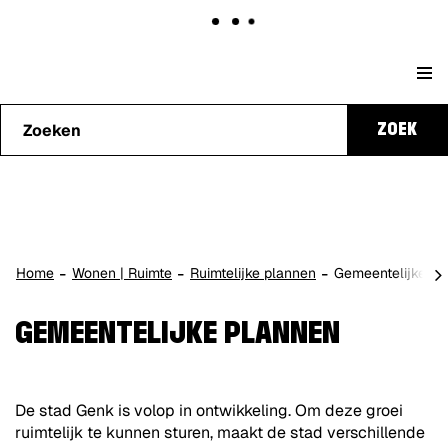
Naar
Stad
content
Waarmee
Genk
ZOEK
kunnen
we je
helpen?
scro
Home
Wonen | Ruimte
Ruimtelijke plannen
Gemeentelijke pl
naa
lin
GEMEENTELIJKE PLANNEN
De stad Genk is volop in ontwikkeling. Om deze groei
ruimtelijk te kunnen sturen, maakt de stad verschillende