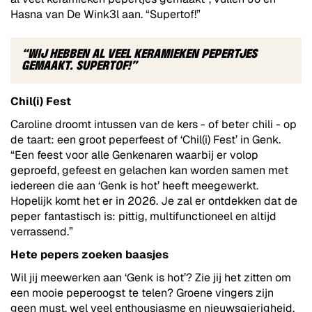
Hasna van De Wink3l aan. “Supertof!”
“WIJ HEBBEN AL VEEL KERAMIEKEN PEPERTJES
GEMAAKT. SUPERTOF!”
Chil(i) Fest
Caroline droomt intussen van de kers - of beter chili - op
de taart: een groot peperfeest of ‘Chil(i) Fest’ in Genk.
“Een feest voor alle Genkenaren waarbij er volop
geproefd, gefeest en gelachen kan worden samen met
iedereen die aan ‘Genk is hot’ heeft meegewerkt.
Hopelijk komt het er in 2026. Je zal er ontdekken dat de
peper fantastisch is: pittig, multifunctioneel en altijd
verrassend.”
Hete pepers zoeken baasjes
Wil jij meewerken aan ‘Genk is hot’? Zie jij het zitten om
een mooie peperoogst te telen? Groene vingers zijn
geen must, wel veel enthousiasme en nieuwsgierigheid.