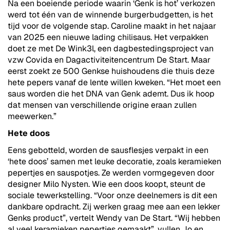
Na een boeiende periode waarin ‘Genk is hot’ verkozen
werd tot één van de winnende burgerbudgetten, is het
tijd voor de volgende stap. Caroline maakt in het najaar
van 2025 een nieuwe lading chilisaus. Het verpakken
doet ze met De Wink3l, een dagbestedingsproject van
vzw Covida en Dagactiviteitencentrum De Start. Maar
eerst zoekt ze 500 Genkse huishoudens die thuis deze
hete pepers vanaf de lente willen kweken. “Het moet een
saus worden die het DNA van Genk ademt. Dus ik hoop
dat mensen van verschillende origine eraan zullen
meewerken.”
Hete doos
Eens gebotteld, worden de sausflesjes verpakt in een
‘hete doos’ samen met leuke decoratie, zoals keramieken
pepertjes en sauspotjes. Ze werden vormgegeven door
designer Milo Nysten. Wie een doos koopt, steunt de
sociale tewerkstelling. “Voor onze deelnemers is dit een
dankbare opdracht. Zij werken graag mee aan een lekker
Genks product”, vertelt Wendy van De Start. “Wij hebben
al veel keramieken pepertjes gemaakt”, vullen Jo en