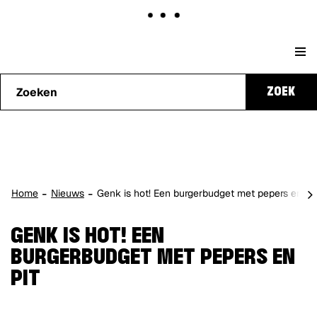
Naar
Stad
content
Waarmee
Genk
ZOEK
kunnen
we je
helpen?
scro
Home
Nieuws
Genk is hot! Een burgerbudget met pepers en pit
naa
lin
GENK IS HOT! EEN
BURGERBUDGET MET PEPERS EN
PIT