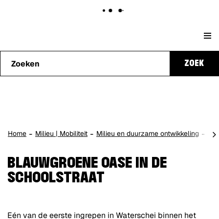
Naar
Stad
content
Waarmee
Genk
ZOEK
kunnen
we je
helpen?
scro
Home
Milieu | Mobiliteit
Milieu en duurzame ontwikkeling
Gro
naa
lin
BLAUWGROENE OASE IN DE
SCHOOLSTRAAT
Eén van de eerste ingrepen in Waterschei binnen het