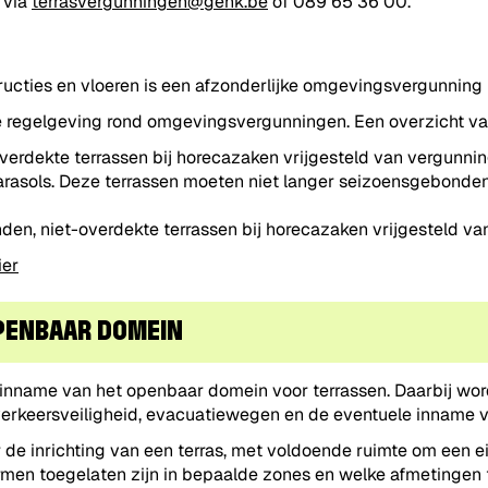
 via
terrasvergunningen@genk.be
of 089 65 36 00.
ucties en vloeren is een afzonderlijke omgevingsvergunning 
de regelgeving rond omgevingsvergunningen. Een overzicht v
erdekte terrassen bij horecazaken vrijgesteld van vergunning
rasols. Deze terrassen moeten niet langer seizoensgebonden z
.
en, niet-overdekte terrassen bij horecazaken vrijgesteld va
ier
OPENBAAR DOMEIN
 inname van het openbaar domein voor terrassen. Daarbij wo
verkeersveiligheid, evacuatiewegen en de eventuele inname 
r de inrichting van een terras, met voldoende ruimte om een e
rmen toegelaten zijn in bepaalde zones en welke afmetinge