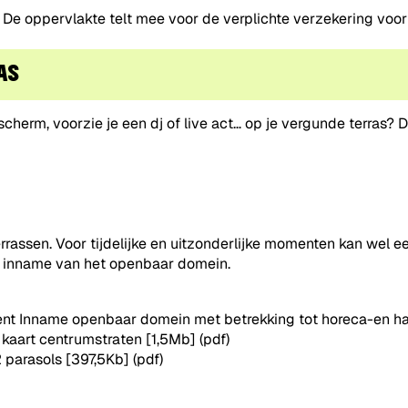
. De oppervlakte telt mee voor de verplichte verzekering voor
AS
scherm, voorzie je een dj of live act… op je vergunde terras?
terrassen. Voor tijdelijke en uitzonderlijke momenten kan wel
de inname van het openbaar domein.
t Inname openbaar domein met betrekking tot horeca-en han
1 kaart centrumstraten
[1,5Mb]
(pdf)
2 parasols
[397,5Kb]
(pdf)