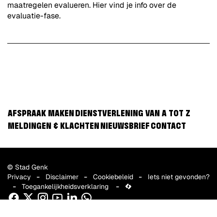
maatregelen evalueren. Hier vind je info over de
evaluatie-fase.
AFSPRAAK MAKEN
DIENSTVERLENING VAN A TOT Z
MELDINGEN & KLACHTEN
NIEUWSBRIEF
CONTACT
© Stad Genk
Privacy
Disclaimer
Cookiebeleid
Iets niet gevonden?
Toegankelijkheidsverklaring
lcp.nv
Facebook
Twitter
Instagram
Youtube
Linkedin
WhatsApp
2026
©