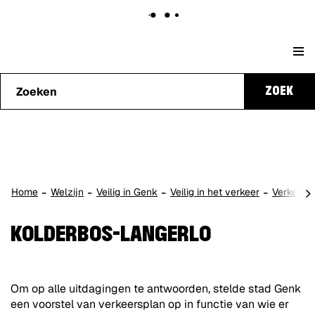
Naar
Stad
content
Waarmee
Genk
ZOEK
kunnen
we je
helpen?
scro
Home
Welzijn
Veilig in Genk
Veilig in het verkeer
Verkeers
naa
lin
KOLDERBOS-LANGERLO
Om op alle uitdagingen te antwoorden, stelde stad Genk
een voorstel van verkeersplan op in functie van wie er