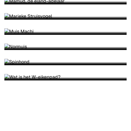
MARIEKE STRUISVOGEL
MUIS MACHI
NORMUIS
SPINHOND
WAT IS HET W-EIKENPAD?