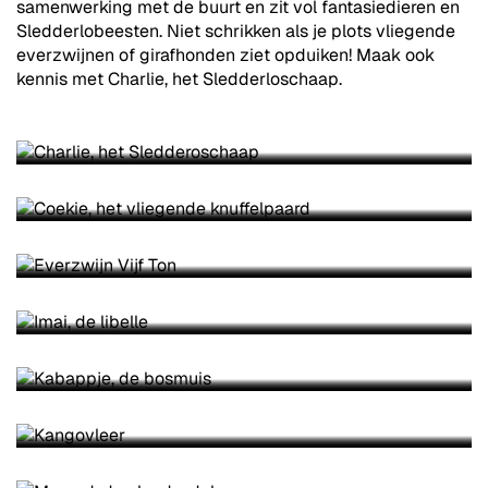
samenwerking met de buurt en zit vol fantasiedieren en
Sledderlobeesten. Niet schrikken als je plots vliegende
everzwijnen of girafhonden ziet opduiken! Maak ook
kennis met Charlie, het Sledderloschaap.
CHARLIE, HET SLEDDEROSCHAAP
SUBTITEL
COEKIE, HET VLIEGENDE KNUFFELPAARD
EVERZWIJN VIJF TON
IMAI, DE LIBELLE
KABAPPJE, DE BOSMUIS
KANGOVLEER
MAMUD, DE ELAND-ADELAAR