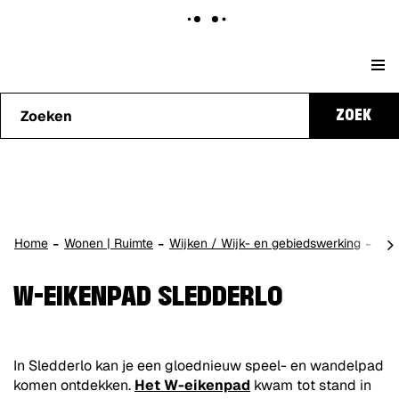
Naar
Stad
content
Waarmee
Genk
ZOEK
kunnen
we je
helpen?
scro
Home
Wonen | Ruimte
Wijken / Wijk- en gebiedswerking
W-e
naa
lin
W-EIKENPAD SLEDDERLO
In Sledderlo kan je een gloednieuw speel- en wandelpad
komen ontdekken.
Het W-eikenpad
kwam tot stand in